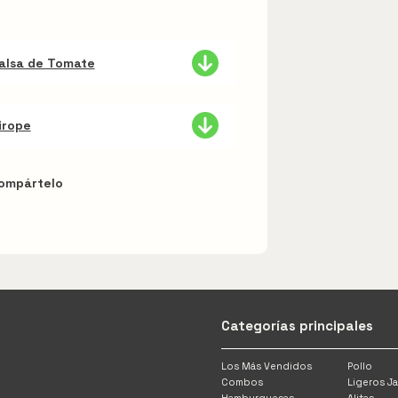
Salsa de Tomate
irope
ompártelo
Categorías principales
Los Más Vendidos
Pollo
Combos
Ligeros Ja