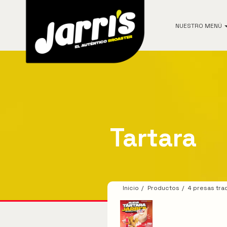
NUESTRO MENÚ
Ver todos los productos
Los más vendidos
Tartara
Pollo
Combos
Ligeros Jarris
Inicio
Productos
4 presas trad
Hamburguesas
Alitas