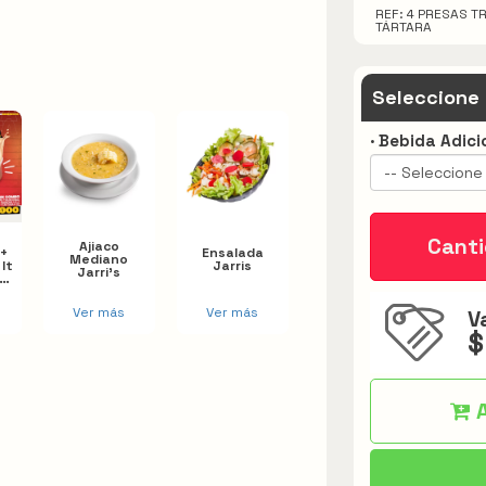
REF: 4 PRESAS TR
TÁRTARA
Seleccione
· Bebida Adici
-- Seleccione 
Cant
Ajiaco
 +
Ensalada
Mediano
lt
Jarris
Jarri's
 4
Ver más
Ver más
V
$
A