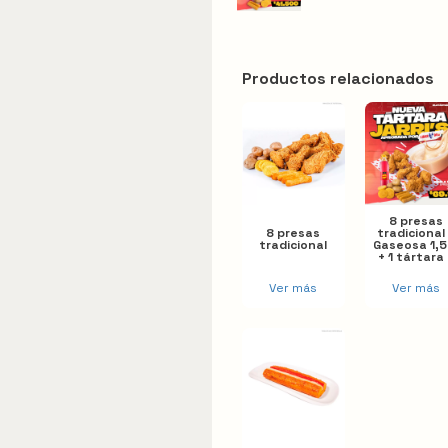
Acompañantes
Apanados
Productos relacionados
Especiales
Bebidas
Menú infantil
8 presas
Promociones
8 presas
tradicional
tradicional
Gaseosa 1,5 
+ 1 tártara
oz
Ver más
Ver más