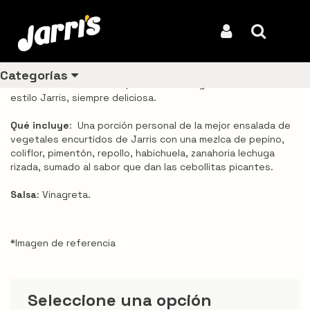
Inicio
Productos
Ensalada Jarris
Ensalada Jarris
Iniciar Sesión
Buscar
REF: VDJA0077
Categorías
Disfrutaras de la mezcla perfecta de vegetales encurtidos al
estilo Jarris, siempre deliciosa.
Qué incluye
: Una porción personal de la mejor ensalada de
Ver todos
vegetales encurtidos de Jarris con una mezlca de pepino,
los
coliflor, pimentón, repollo, habichuela, zanahoria lechuga
productos
rizada, sumado al sabor que dan las cebollitas picantes.
Los
Salsa
: Vinagreta.
más
vendidos
*Imagen de referencia
Pollo
Combos
Seleccione una opción
Ligeros