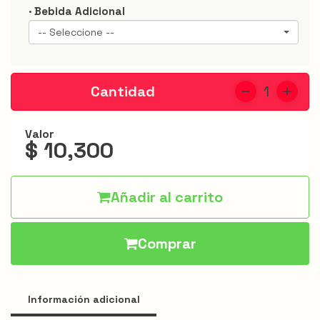
Jarris
· Bebida Adicional
-- Seleccione --
Hamburguesas
Alitas
Cantidad
1
Acompañantes
Apanados
Valor
$ 10,300
Especiales
Bebidas
Añadir al carrito
Menú
infantil
Comprar
Promociones
Información adicional