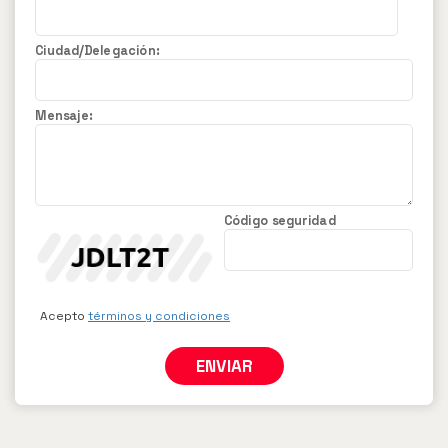
Jarris
Ciudad/Delegación:
Hamburguesas
Alitas
Mensaje:
Acompañantes
Apanados
Especiales
Código seguridad
Bebidas
Menú
infantil
Acepto
términos y condiciones
Promociones
ENVIAR