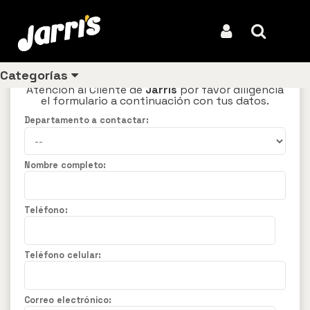
Solicitud contacto
Iniciar Sesión
Buscar
Categorías
Si deseas comunicarte con nuestro Centro de
Atención al Cliente de
Jarris
por favor diligencia
el formulario a continuación con tus datos.
Departamento a contactar:
Ver todos
los
Nombre completo:
productos
Los
más
Teléfono:
vendidos
Pollo
Teléfono celular:
Combos
Correo electrónico:
Ligeros