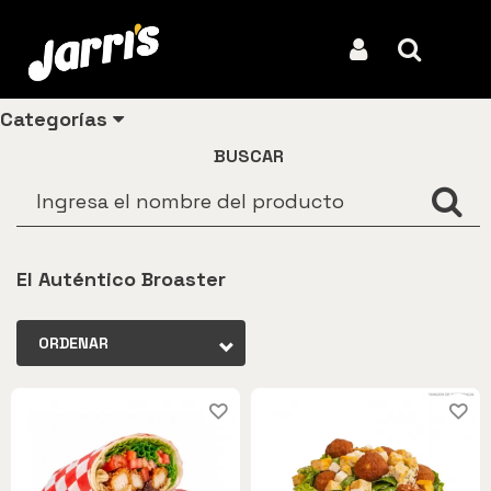
Ligeros Jarris
Iniciar Sesión
Buscar
Categorías
BUSCAR
Ver todos
los
productos
El Auténtico Broaster
Los
más
ORDENAR
vendidos
Pollo
Combos
Ligeros