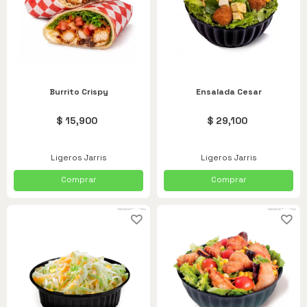
Jarris
Hamburguesas
Alitas
Acompañantes
Burrito Crispy
Ensalada Cesar
Apanados
$ 15,900
$ 29,100
Especiales
Ligeros Jarris
Ligeros Jarris
Bebidas
Comprar
Comprar
Menú
infantil
Promociones