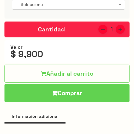
Jarris
-- Seleccione --
Hamburguesas
Alitas
Cantidad
1
Acompañantes
Valor
$ 9,900
Apanados
Especiales
Añadir al carrito
Bebidas
Menú
Comprar
infantil
Promociones
Información adicional