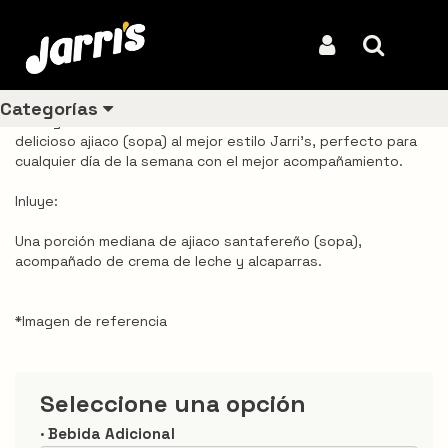
Inicio
Productos
Ajiaco Mediano Jarri's
Ajiaco Mediano Jarri's
Iniciar Sesión
Buscar
REF: VDJA0048
Categorías
De la gastronomí­a colombiana tenemos en nuestra carta el
delicioso ajiaco (sopa) al mejor estilo Jarri's, perfecto para
cualquier dí­a de la semana con el mejor acompañamiento.
Ver todos
Inluye:
los
productos
Una porción mediana de ajiaco santafereño (sopa),
acompañado de crema de leche y alcaparras.
Los
más
vendidos
*Imagen de referencia
Pollo
Seleccione una opción
Combos
· Bebida Adicional
Ligeros