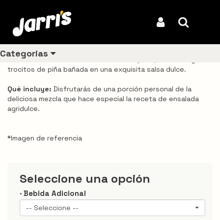
Inicio
Productos
Ensalada Agridulce
Ensalada Agridulce
Iniciar Sesión
Buscar
REF: VDJA0075
Categorías
La fabulosa receta Jarri's a base de repollo, zanahoria y
trocitos de piña bañada en una exquisita salsa dulce.
Qué incluye:
Disfrutarás de una porción personal de la
Ver todos
deliciosa mezcla que hace especial la receta de ensalada
los
agridulce.
productos
Los
*Imagen de referencia
más
vendidos
Seleccione una opción
Pollo
· Bebida Adicional
Combos
-- Seleccione --
Ligeros