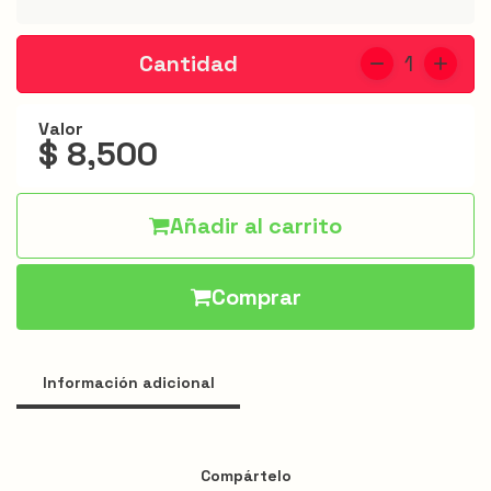
Jarris
Hamburguesas
Cantidad
1
Alitas
Valor
$ 8,500
Acompañantes
Apanados
Añadir al carrito
Especiales
Bebidas
Comprar
Menú
infantil
Información adicional
Promociones
Compártelo