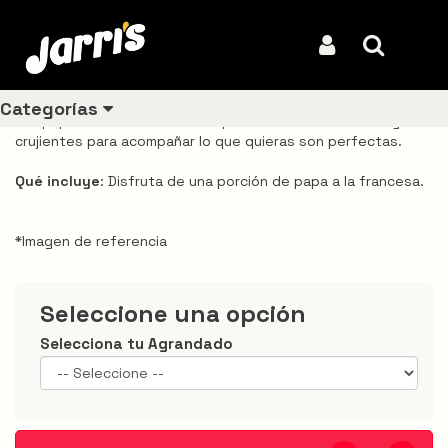
Inicio
Productos
Porción de papas a la francesa
Porción de papas a la francesa
Iniciar Sesión
Buscar
REF: VDJA0080
Categorías
Las papas a la francesa Jarris perfectamente doradas y
crujientes para acompañar lo que quieras son perfectas.
Qué incluye
: Disfruta de una porción de papa a la francesa.
Ver todos
los
productos
*Imagen de referencia
Los
más
Seleccione una opción
vendidos
Selecciona tu Agrandado
Pollo
Combos
Ligeros