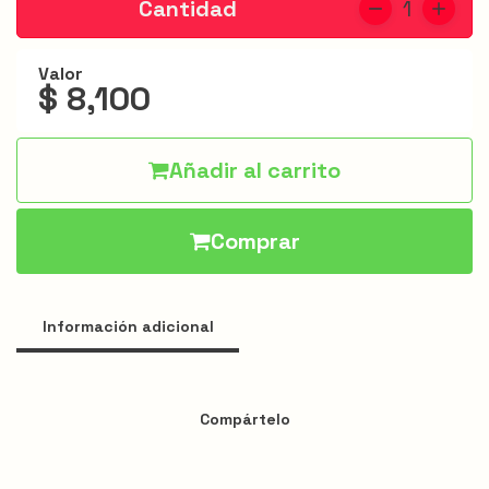
Cantidad
1
Jarris
Hamburguesas
Valor
$ 8,100
Alitas
Acompañantes
Añadir al carrito
Apanados
Especiales
Comprar
Bebidas
Menú
Información adicional
infantil
Promociones
Compártelo