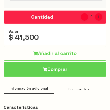
Jarris
Hamburguesas
Cantidad
1
Alitas
Valor
Acompañantes
$ 41,500
Apanados
Especiales
Añadir al carrito
Bebidas
Comprar
Menú
infantil
Promociones
Información adicional
Documentos
Características