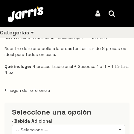
Inicio
Productos
4 presas tradicional + Gaseosa 1,5 lt + 1 tártara 4 oz
4 presas tradicional + Gaseosa
Iniciar Sesión
Buscar
1,5 lt + 1 tártara 4 oz
Categorías
REF: 4 PRESAS TRADICIONAL + GASEOSA 1,5 LT + 1 TÁRTARA
Nuestro delicioso pollo a la broaster familiar de 8 presas es
ideal para todos en casa.
Ver todos
los
Qué incluye:
4 presas tradicional + Gaseosa 1,5 lt + 1 tártara
productos
4 oz
Los
más
*Imagen de referencia
vendidos
Pollo
Seleccione una opción
Combos
· Bebida Adicional
-- Seleccione --
Ligeros