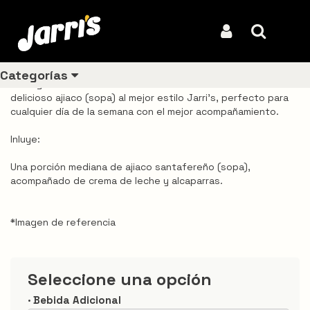
Inicio
Productos
Ajiaco Mediano Jarri's
Ajiaco Mediano Jarri's
Iniciar Sesión
Buscar
REF: VDJA0048
Categorías
De la gastronomí­a colombiana tenemos en nuestra carta el
delicioso ajiaco (sopa) al mejor estilo Jarri's, perfecto para
cualquier dí­a de la semana con el mejor acompañamiento.
Ver todos
Inluye:
los
productos
Una porción mediana de ajiaco santafereño (sopa),
acompañado de crema de leche y alcaparras.
Los
más
vendidos
*Imagen de referencia
Pollo
Seleccione una opción
Combos
· Bebida Adicional
Ligeros