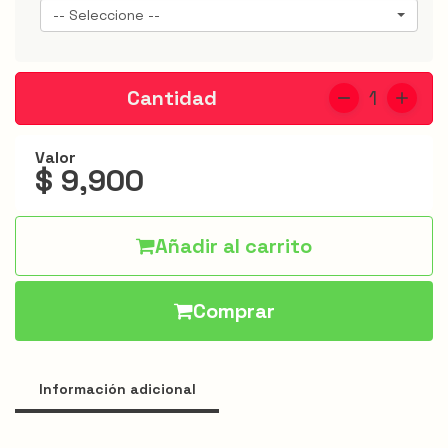
Jarris
-- Seleccione --
Hamburguesas
Alitas
Cantidad
1
Acompañantes
Valor
$ 9,900
Apanados
Especiales
Añadir al carrito
Bebidas
Menú
Comprar
infantil
Promociones
Información adicional