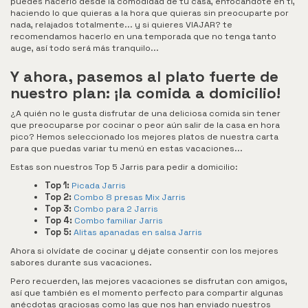
puedes hacerlo desde la comodidad de tu casa, enfocándote en ti,
haciendo lo que quieras a la hora que quieras sin preocuparte por
nada, relajados totalmente... y si quieres VIAJAR? te
recomendamos hacerlo en una temporada que no tenga tanto
auge, así todo será más tranquilo...
Y ahora, pasemos al plato fuerte de
nuestro plan: ¡la comida a domicilio!
¿A quién no le gusta disfrutar de una deliciosa comida sin tener
que preocuparse por cocinar o peor aún salir de la casa en hora
pico? Hemos seleccionado los mejores platos de nuestra carta
para que puedas variar tu menú en estas vacaciones...
Estas son nuestros Top 5 Jarris para pedir a domicilio:
Top 1:
Picada Jarris
Top 2:
Combo 8 presas Mix Jarris
Top 3:
Combo para 2 Jarris
Top 4:
Combo familiar Jarris
Top 5:
Alitas apanadas en salsa Jarris
Ahora si olvídate de cocinar y déjate consentir con los mejores
sabores durante sus vacaciones.
Pero recuerden, las mejores vacaciones se disfrutan con amigos,
así que también es el momento perfecto para compartir algunas
anécdotas graciosas como las que nos han enviado nuestros