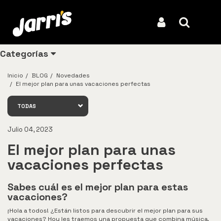
ENTÉRATE DE TODO
Iniciar Sesión
Buscar
Categorías
Inicio
BLOG
Novedades
El mejor plan para unas vacaciones perfectas
Ver todos
TODAS
los
productos
Julio 04, 2023
Los
El mejor plan para unas
más
vendidos
vacaciones perfectas
Pollo
Sabes cuál es el mejor plan para estas
vacaciones?
Combos
¡Hola a todos! ¿Están listos para descubrir el mejor plan para sus
Ligeros
vacaciones? Hoy les traemos una propuesta que combina música,