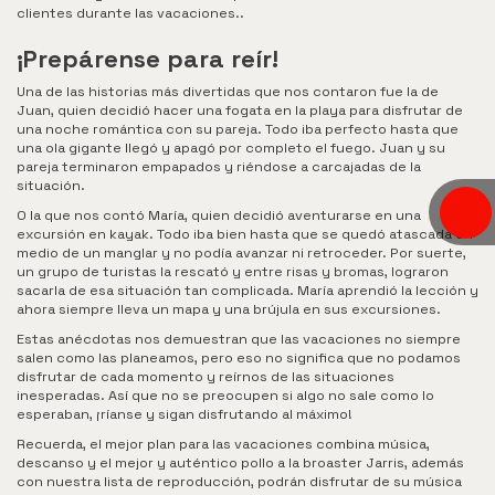
clientes durante las vacaciones..
¡Prepárense para reír!
Una de las historias más divertidas que nos contaron fue la de
Juan, quien decidió hacer una fogata en la playa para disfrutar de
una noche romántica con su pareja. Todo iba perfecto hasta que
una ola gigante llegó y apagó por completo el fuego. Juan y su
pareja terminaron empapados y riéndose a carcajadas de la
situación.
O la que nos contó María, quien decidió aventurarse en una
excursión en kayak. Todo iba bien hasta que se quedó atascada en
medio de un manglar y no podía avanzar ni retroceder. Por suerte,
un grupo de turistas la rescató y entre risas y bromas, lograron
sacarla de esa situación tan complicada. María aprendió la lección y
ahora siempre lleva un mapa y una brújula en sus excursiones.
Estas anécdotas nos demuestran que las vacaciones no siempre
salen como las planeamos, pero eso no significa que no podamos
disfrutar de cada momento y reírnos de las situaciones
inesperadas. Así que no se preocupen si algo no sale como lo
esperaban, ¡ríanse y sigan disfrutando al máximo!
Recuerda, el mejor plan para las vacaciones combina música,
descanso y el mejor y auténtico pollo a la broaster Jarris, además
con nuestra lista de reproducción, podrán disfrutar de su música