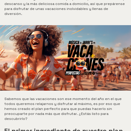
Jarris
descanso y la más deliciosa comida a domicilio, así que prepárense
para disfrutar de unas vacaciones inolvidables y llenas de
diversión.
Hamburguesas
Alitas
Acompañantes
Apanados
Especiales
Bebidas
Menú
infantil
Sabemos que las vacaciones son ese momento del año en el que
Promociones
todos queremos relajarnos y disfrutar al máximo, es por eso que
hemos creado el plan perfecto para que puedas hacerlo sin
preocuparte por nada más que disfrutar. ¿Estás listo para
descubrirlo?
El primer ingrediente de nuestro plan