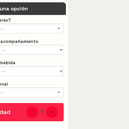
 una opción
eres?
--
u acompañamiento
 bebida
onal
--
idad
1