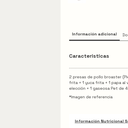
Acompañantes
Apanados
Especiales
Información adicional
Do
Bebidas
Menú infantil
Características
Promociones
2 presas de pollo broaster (Pi
frita + 1 yuca frita + 1 papa a
elección + 1 gaseosa Pet de 
*Imagen de referencia
Información Nutricional 