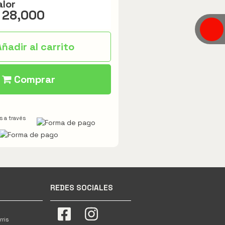
alor
 28,000
ñadir al carrito
Comprar
 a través
REDES SOCIALES
rris