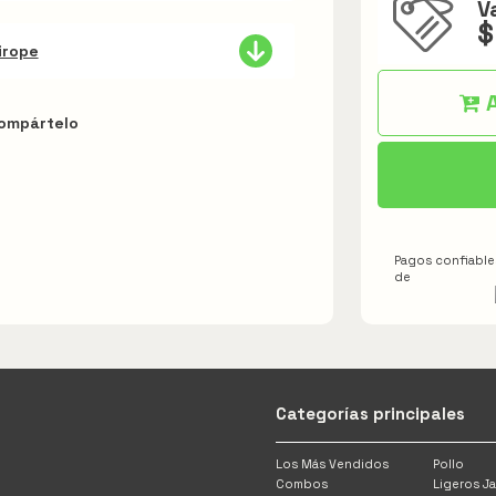
V
$
irope
A
ompártelo
Pagos confiables
de
Categorías principales
Los Más Vendidos
Pollo
Combos
Ligeros Ja