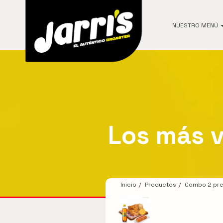
NUESTRO MENÚ
Ver todos los productos
Los más vendidos
Los más 
Pollo
Combos
Ligeros Jarris
Inicio
Productos
Combo 2 pre
Hamburguesas
Alitas