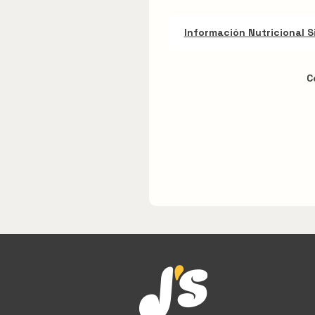
Información Nutricional S
C