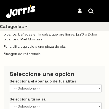
Inicio
Productos
Alitas apanadas en salsa 12 und
Alitas apanadas en salsa 12 und
Iniciar Sesión
Buscar
REF: VDJA0039
Categorías
12 piezas de alas con apanado tradicional o apanado
picante, bañadas en la salsa que prefieras, (BBQ o Dulce
picante o Miel Mostaza).
*Una alita equivale a una pieza de ala.
Ver todos
los
*Imagen de referencia
productos
Los
Seleccione una opción
más
vendidos
Selecciona el apanado de tus alitas
Pollo
Combos
Selecciona tu salsa
Ligeros