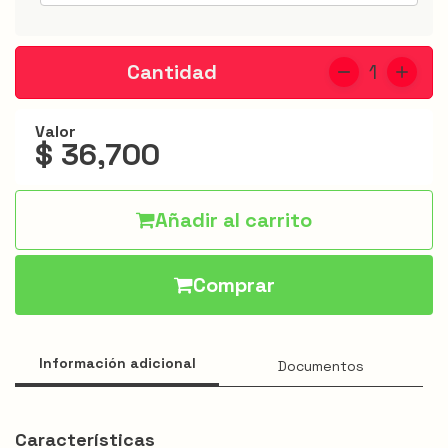
Jarris
Hamburguesas
Cantidad
1
Alitas
Valor
Acompañantes
$ 36,700
Apanados
Especiales
Añadir al carrito
Bebidas
Comprar
Menú
infantil
Promociones
Información adicional
Documentos
Características