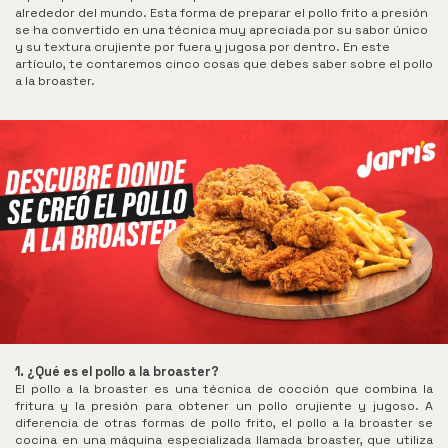
Jarris
alrededor del mundo. Esta forma de preparar el pollo frito a presión
se ha convertido en una técnica muy apreciada por su sabor único
y su textura crujiente por fuera y jugosa por dentro. En este
Hamburguesas
artículo, te contaremos cinco cosas que debes saber sobre el pollo
a la broaster.
Alitas
Acompañantes
Apanados
Especiales
Bebidas
Menú
infantil
Promociones
1. ¿Qué es el pollo a la broaster?
El pollo a la broaster es una técnica de cocción que combina la
fritura y la presión para obtener un pollo crujiente y jugoso. A
diferencia de otras formas de pollo frito, el pollo a la broaster se
cocina en una máquina especializada llamada broaster, que utiliza