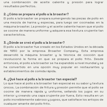
una combinación de aceite caliente y presión para lograr
resultados perfectos.
2. ¿Cómo se prepara el pollo a la broaster?
El pollo a la broaster se prepara sumergiendo las piezas de pollo en
una mezcla de harina y especias, para luego ser cocinadas en la
máquina broaster. La presión y el aceite caliente hacen que el pollo
se cocine de manera uniforme y adquiera esa textura crujiente tan
característica.
3. ¿Dónde se creó el pollo a la broaster?
El pollo a la broaster fue creado en los Estados Unidos en la década
de 1950 por la empresa Broaster Company. Esta empresa
desarrolló la máquina broaster y la técnica de cocción que
revolucionó la forma en que se prepara el pollo frito. Desde
entonces, el pollo a la broaster se ha expandido a nivel mundial y se
ha convertido en una opción muy popular en restaurantes y
establecimientos de comida rápida.
4. ¿Qué hace al pollo a la broaster tan especial?
Lo que hace al pollo a la broaster tan especial es su sabor y textura
únicos. La combinación de fritura y presión permite que el pollo se
cocine de manera rápida y uniforme, sellando los jugos en su
interior y creando una capa crujiente por fuera. Esto resulta en un
pollo increíblemente sabroso y jugoso, que satisface los antojos de
cualquier amante del pollo frito.