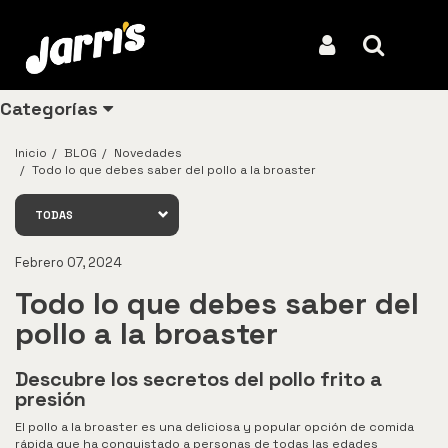
ENTÉRATE DE TODO
Iniciar Sesión
Buscar
Categorías
Inicio
BLOG
Novedades
Todo lo que debes saber del pollo a la broaster
Ver todos
TODAS
los
productos
Febrero 07, 2024
Los
Todo lo que debes saber del
más
vendidos
pollo a la broaster
Pollo
Descubre los secretos del pollo frito a
presión
Combos
El pollo a la broaster es una deliciosa y popular opción de comida
Ligeros
rápida que ha conquistado a personas de todas las edades